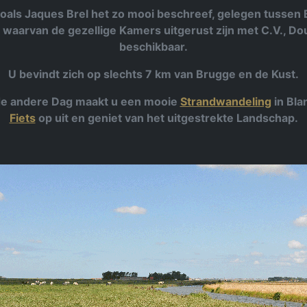
zoals Jaques Brel het zo mooi beschreef, gelegen tussen 
 waarvan de gezellige Kamers uitgerust zijn met C.V., Douch
beschikbaar.
U bevindt zich op slechts 7 km van Brugge en de Kust.
 de andere Dag maakt u een mooie
Strandwandeling
in Bla
Fiets
op uit en geniet van het uitgestrekte Landschap.